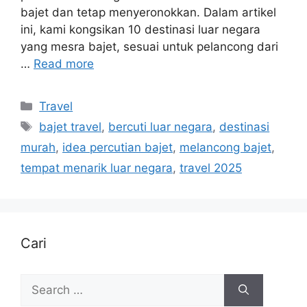
bajet dan tetap menyeronokkan. Dalam artikel
ini, kami kongsikan 10 destinasi luar negara
yang mesra bajet, sesuai untuk pelancong dari
…
Read more
Categories
Travel
Tags
bajet travel
,
bercuti luar negara
,
destinasi
murah
,
idea percutian bajet
,
melancong bajet
,
tempat menarik luar negara
,
travel 2025
Cari
Search
for: